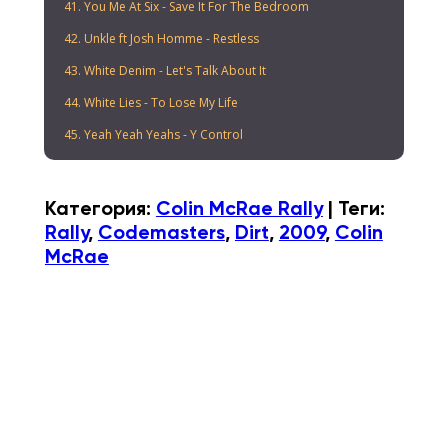
41. You Me At Six - Save It For The Bedroom
42. Unkle ft Josh Homme - Restless
43. White Denim - Let's Talk About It
44. White Lies - To Lose My Life
45. Yeah Yeah Yeahs - Y Control
Категория
:
Colin McRae Rally
|
Теги
:
Rally
,
Codemasters
,
Dirt
,
2009
,
Colin
McRae