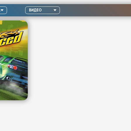
А
ВИДЕО