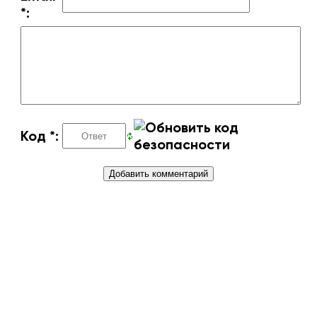
*:
Код *:
Copyright IconicGames © 2026