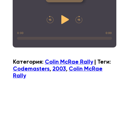
0:00
0:00
Категория
:
Colin McRae Rally
|
Теги
:
Codemasters
,
2003
,
Colin McRae
Rally