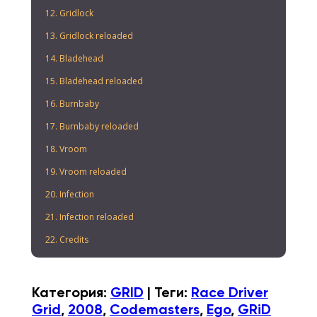
12. Gridlock
13. Gridlock reloaded
14. Bladehead
15. Bladehead reloaded
16. Burnbaby
17. Burnbaby reloaded
18. Vroom
19. Vroom reloaded
20. Infection
21. Infection reloaded
22. Credits
Категория
:
GRID
|
Теги
:
Race Driver
Grid
,
2008
,
Codemasters
,
Ego
,
GRiD