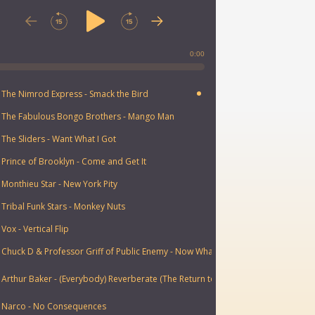
0:00
0
 The Nimrod Express - Smack the Bird
. The Fabulous Bongo Brothers - Mango Man
 The Sliders - Want What I Got
 Prince of Brooklyn - Come and Get It
 Monthieu Star - New York Pity
 Tribal Funk Stars - Monkey Nuts
 Vox - Vertical Flip
 Chuck D & Professor Griff of Public Enemy - Now What You Gon Due
 Arthur Baker - (Everybody) Reverberate (The Return to New York Mix)
. Narco - No Consequences