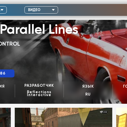
А
ВИДЕО
Parallel Lines
CONTROL
86
РАЗРАБОТЧИК
ИЯ
ЯЗЫК
Г
Reflections
я
RU
Interactive