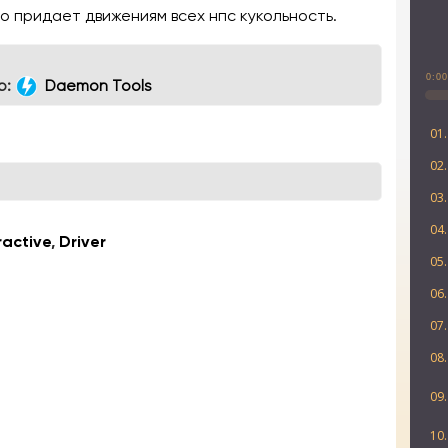
о придает движениям всех нпс кукольность.
0:0
р:
Daemon Tools
01.
02
03.
04.
ractive
,
Driver
05.
06.
07.
08.
09.
10