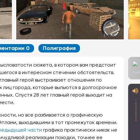
ментарии 0
Полиграфия
амысловатости сюжета, в котором вам предстоит
вшегося в интересном стечении обстоятельств.
Рей
е главный герой выстраивает отношения по
 лиц города, которые выльются в долгосрочное
нных. Спустя 28 лет главный герой выходит на
мести.
ности, но все разбивается о графическую
йтлами, выходившими в тот промежуток времени.
редыдущей части
графика практически никак не
ричудливой реализации походки, точнее ее