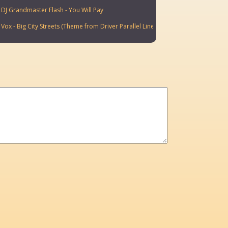
 DJ Grandmaster Flash - You Will Pay
 Vox - Big City Streets (Theme from Driver Parallel Lines)