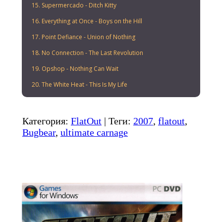
15. Supermercado - Ditch Kitty
16. Everything at Once - Boys on the Hill
17. Point Defiance - Union of Nothing
18. No Connection - The Last Revolution
19. Opshop - Nothing Can Wait
20. The White Heat - This Is My Life
Категория
:
FlatOut
|
Теги
:
2007
,
flatout
,
Bugbear
,
ultimate carnage