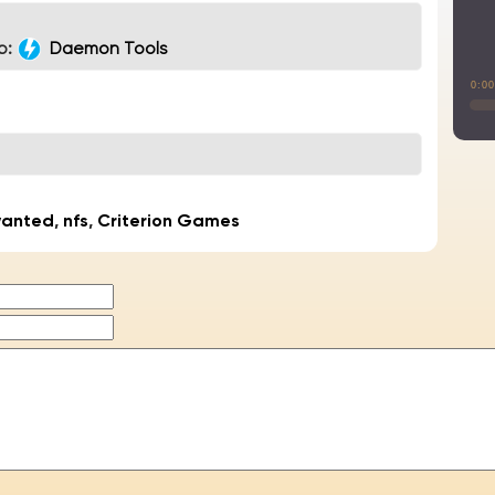
р:
Daemon Tools
0:0
wanted
,
nfs
,
Criterion Games