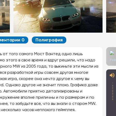
ментарии 0
Полиграфия
сь от того самого Мост Вантед одно лишь
мо этого в свое время и вдруг решили, что надо
Рей
ного MW из 2005 года, то выкиньте эти мысли из
аяся разработкой игры совсем другая многое
охая игра, скорее она нечто другое к чему вы
d. Однако другое не значит плохо. Графика даже
но. Автомобили приятно детализированы и
окружение вполне приличны и по размерам и по
нее, то забудьте все, что вы знали о старом MW.
 несколько часов неплохого геймплея.