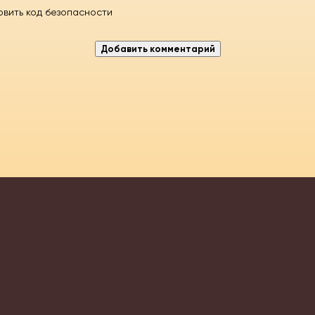
и с лицензионных дисков. Они упакованы в архив, в котором могут содержат
шинстве ПК. Поэтому если ваш антивирус или защитник Windows ругается н
Возможно ему не понравился крякнутый исполнительный файл в папке NoCD, 
ска вставленного в дисковод. Удачной игры и позитива всем посетителям!