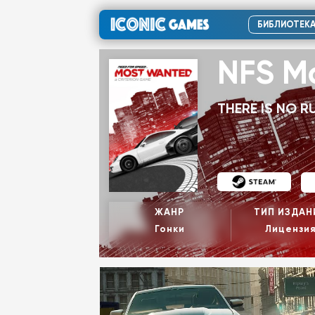
БИБЛИОТЕК
NFS M
THERE IS NO R
ЖАНР
ТИП ИЗДАН
Гонки
Лицензи