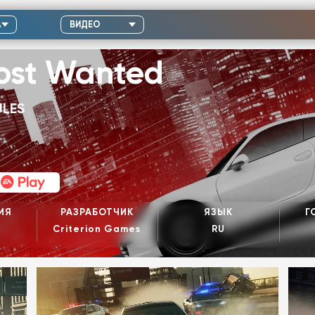
А
ВИДЕО
ost Wanted
ULES
ИЯ
РАЗРАБОТЧИК
ЯЗЫК
Г
я
Criterion Games
RU