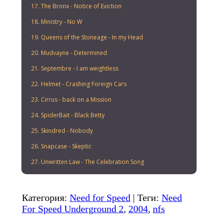
17. The Bronx - Notice of Eviction
18. Ministry - No W
19. Queens of the Stoneage - In my Head
20. Mudvayne - Determined
21. Septembre - I am weightless
22. Helmet - Crashing Foreign Cars
23. Cirrus - back on a Mission
24. SpiderBait - Black Betty
25. Skindred - Nobody
26. Snapcase - Skeptic
27. Unwritten Law - The Celebration Song
Категория
:
Need for Speed
|
Теги
:
Need
For Speed Underground 2
,
2004
,
nfs