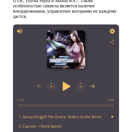
GTR, Toyota Supra и Mazda RX7. Также
особенностью сиквела является наличие
внедорожников, управление которыми не каждому
дастся.
0:00
0:00
1. Snoop Dogg ft The Doors - Riders on the Storm
2. Capone - I Need Speed