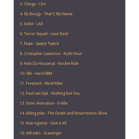
3. Chingy - I Do
4. Sly Boogy - That'Z My Name
5. Xzibit - LAX
6. Terror Squad - Lean Back
7. Fluke - Switch Twitch
8. Cristopher Lawrence - Rush Hour
9. Felix Da Housecat - Rocket Ride
10. SIN - Hard EBM
11. Freeland - Mind Killer
12. Paul van Dyk - Nothing but You
13. Sonic Animation - E-Ville
14. Killing Joke - The Death and Resurrection Show
15. Rise Against - Give it All
16. Killradio - Scavenger