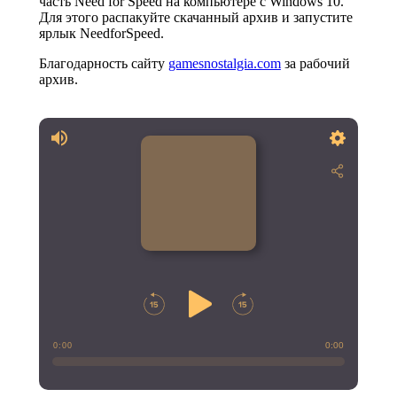
часть Need for Speed на компьютере с Windows 10.
Для этого распакуйте скачанный архив и запустите
ярлык NeedforSpeed.
Благодарность сайту
gamesnostalgia.com
за рабочий
архив.
0:00
0:00