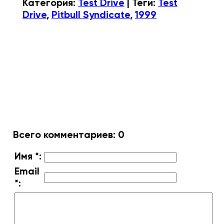
Категория
:
Test Drive
|
Теги
:
Test
Drive
,
Pitbull Syndicate
,
1999
Всего комментариев
:
0
Имя *:
Email
*: